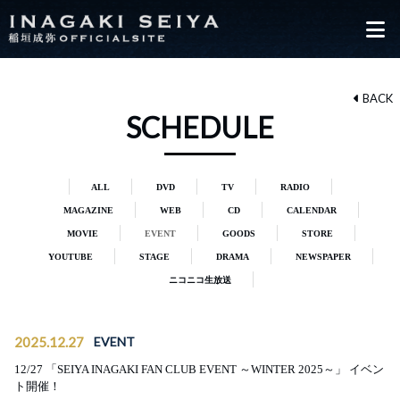
BACK
SCHEDULE
ALL
DVD
TV
RADIO
MAGAZINE
WEB
CD
CALENDAR
MOVIE
EVENT
GOODS
STORE
YOUTUBE
STAGE
DRAMA
NEWSPAPER
ニコニコ生放送
2025.12.27
EVENT
12/27 「SEIYA INAGAKI FAN CLUB EVENT ～WINTER 2025～」 イベン
ト開催！