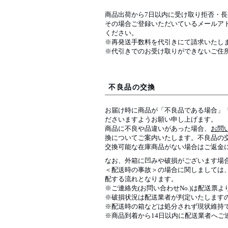
商品出荷から7日以内に受け取り拒否・
その場合ご登録いただいているメールア
ください。
※再発送手数料を代引きにて請求いたし
※代引きでのお受け取りができないご住
不良品の交換
お届け時に商品が「不良品である場合」
ださいますようお願い申し上げます。
商品に不良や品違いがあった場合、
お問
換についてご案内いたします。不良品の
交換可能な在庫商品がない場合はご返金
なお、外箱に凹みや破損がございます場
＜配送時の事故＞の場合に関しましては
配する流れとなります。
※ご連絡先(お問い合わせNo.)は配送票
※破損状況は配送業者が判定いたします
※配送時の箱などは処分されず現状維持
※商品到着から14日以内に配送業者へご