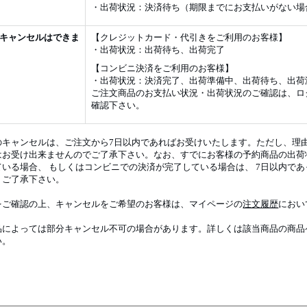
・出荷状況：決済待ち（期限までにお支払いがない場
キャンセルはできま
【クレジットカード・代引きをご利用のお客様】
・出荷状況：出荷待ち、出荷完了
【コンビニ決済をご利用のお客様】
・出荷状況：決済完了、出荷準備中、出荷待ち、出荷
ご注文商品のお支払い状況・出荷状況のご確認は、ロ
確認下さい。
のキャンセルは、ご注文から7日以内であればお受けいたします。ただし、理
はお受け出来ませんのでご了承下さい。なお、すでにお客様の予約商品の出荷
ている場合、 もしくはコンビニでの決済が完了している場合は、 7日以内で
。ご了承下さい。
をご確認の上、キャンセルをご希望のお客様は、マイページの
注文履歴
におい
品によっては部分キャンセル不可の場合があります。詳しくは該当商品の商品
い。