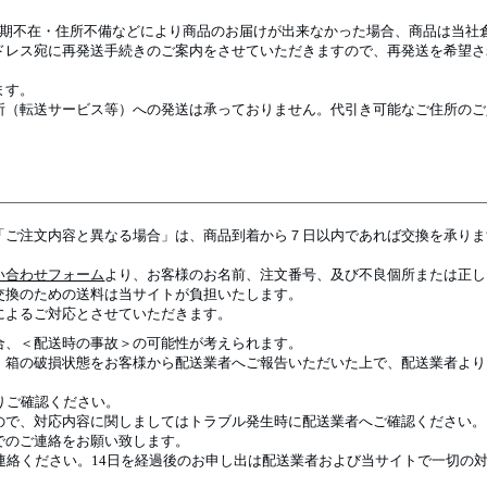
長期不在・住所不備などにより商品のお届けが出来なかった場合、商品は当社
ドレス宛に再発送手続きのご案内をさせていただきますので、再発送を希望さ
ます。
所（転送サービス等）への発送は承っておりません。代引き可能なご住所のご
「ご注文内容と異なる場合」は、商品到着から７日以内であれば交換を承りま
い合わせフォーム
より、お客様のお名前、注文番号、及び不良個所または正し
交換のための送料は当サイトが負担いたします。
によるご対応とさせていただきます。
合、＜配送時の事故＞の可能性が考えられます。
、箱の破損状態をお客様から配送業者へご報告いただいた上で、配送業者より
よりご確認ください。
ので、対応内容に関しましてはトラブル発生時に配送業者へご確認ください。
でのご連絡をお願い致します。
連絡ください。14日を経過後のお申し出は配送業者および当サイトで一切の