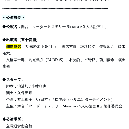
--------------------------------------------------------------------------------------------
＜公演概要＞
◆公演名：
舞台「マーダーミステリー Showcase 5 ⼈の証⾔Ⅱ」
◆出演者（五十音順)：
稲垣成弥
、大澤駿弥（ORβIT）、黒木文貴、坂垣怜次、佐藤智広、鈴木
祐大、
反橋宗一郎、高尾楓弥（BUDDiiS）、林光哲、平野良、前川優希、横田
龍儀
◆スタッフ：
脚本：池浦毅 / 小林欣也
演出：久保田唱
企画：井上裕子（CS日本） / 松尾歩（ハルエンターテイメント）
主催：舞台「マーダーミステリー Showcase 5人の証言Ⅱ」製作委員会
◆公演場所：
全電通労働会館