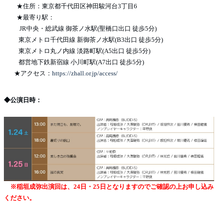
★住所：東京都千代田区神田駿河台3丁目6
★最寄り駅：
JR中央・総武線 御茶ノ水駅(聖橋口出口 徒歩5分)
東京メトロ千代田線 新御茶ノ水駅(B3出口 徒歩5分)
東京メトロ丸ノ内線 淡路町駅(A5出口 徒歩5分)
都営地下鉄新宿線 小川町駅(A7出口 徒歩5分)
★アクセス：
https://zhall.or.jp/access/
◆公演日時：
※稲垣成弥出演回は、24日・25日となりますのでご確認の上お申し込み
ください。