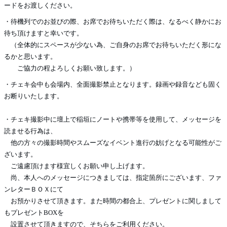
ードをお渡しください。
・待機列でのお並びの際、お席でお待ちいただく際は、なるべく静かにお
待ち頂けますと幸いです。
（全体的にスペースが少ない為、ご自身のお席でお待ちいただく形にな
るかと思います。
ご協力の程よろしくお願い致します。）
・チェキ会中も会場内、全面撮影禁止となります。録画や録音なども固く
お断りいたします。
・チェキ撮影中に壇上で稲垣にノートや携帯等を使用して、メッセージを
読ませる行為は、
他の方々の撮影時間やスムーズなイベント進行の妨げとなる可能性がご
ざいます。
ご遠慮頂けます様宜しくお願い申し上げます。
尚、本人へのメッセージにつきましては、指定箇所にございます、ファ
ンレターＢＯＸにて
お預かりさせて頂きます。また時間の都合上、プレゼントに関しまして
もプレゼントBOXを
設置させて頂きますので、そちらをご利用ください。