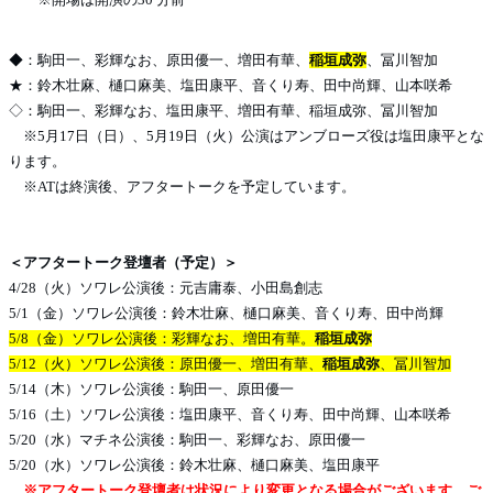
◆：駒田一、彩輝なお、原田優一、増田有華、
稲垣成弥
、冨川智加
★：鈴木壮麻、樋口麻美、塩田康平、音くり寿、田中尚輝、山本咲希
◇：駒田一、彩輝なお、塩田康平、増田有華、稲垣成弥、冨川智加
※5月17日（日）、5月19日（火）公演はアンブローズ役は塩田康平とな
ります。
※ATは終演後、アフタートークを予定しています。
＜アフタートーク登壇者（予定）＞
4/28（火）ソワレ公演後：元吉庸泰、小田島創志
5/1（金）ソワレ公演後：鈴木壮麻、樋口麻美、音くり寿、田中尚輝
5/8（金）ソワレ公演後：彩輝なお、増田有華。
稲垣成弥
5/12（火）ソワレ公演後：原田優一、増田有華、
稲垣成弥
、冨川智加
5/14（木）ソワレ公演後：駒田一、原田優一
5/16（土）ソワレ公演後：塩田康平、音くり寿、田中尚輝、山本咲希
5/20（水）マチネ公演後：駒田一、彩輝なお、原田優一
5/20（水）ソワレ公演後：鈴木壮麻、樋口麻美、塩田康平
※アフタートーク登壇者は状況により変更となる場合がございます。ご