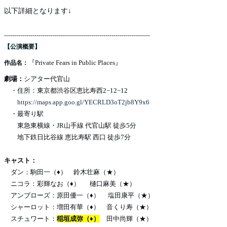
以下詳細となります↓
------------------------------------------------------------------------
【公演概要】
『Private Fears in Public Places』
作品名：
劇場：
シアター代官山
・住所：東京都渋谷区恵比寿西2−12−12
https://maps.app.goo.gl/YECRLD3oT2jb8Y9x6
・最寄り駅
東急東横線・JR山手線 代官山駅 徒歩5分
地下鉄日比谷線 恵比寿駅 西口 徒歩7分
キャスト：
ダン：駒田一（♦） 鈴木壮麻（★）
ニコラ：彩輝なお（♦） 樋口麻美（★）
アンブローズ：原田優一（♦） 塩田康平（★）
シャーロット：増田有華（♦） 音くり寿（★）
スチュワート：
稲垣成弥（♦）
田中尚輝（★）