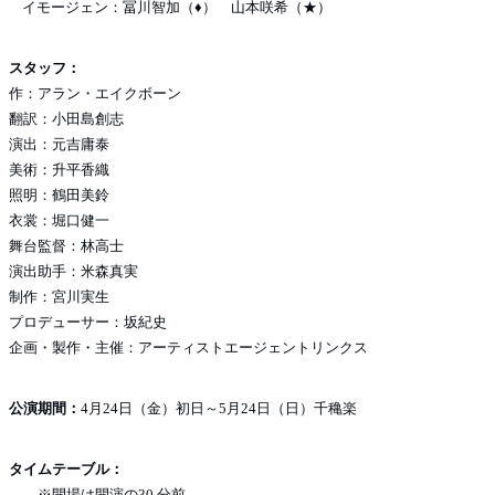
イモージェン：冨川智加（♦） 山本咲希（★）
スタッフ：
作：アラン・エイクボーン
翻訳：小田島創志
演出：元吉庸泰
美術：升平香織
照明：鶴田美鈴
衣裳：堀口健一
舞台監督：林高士
演出助手：米森真実
制作：宮川実生
プロデューサー：坂紀史
企画・製作・主催：アーティストエージェントリンクス
公演期間：
4月24日（金）初日～5月24日（日）千穐楽
タイムテーブル：
※開場は開演の30 分前