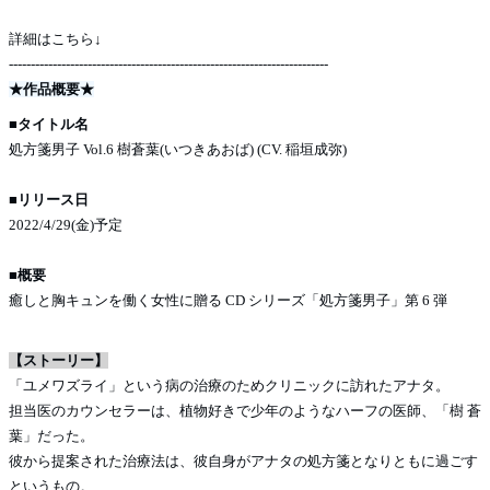
詳細はこちら↓
-------------------------------------------------------------------------
★作品概要★
■タイトル名
処方箋男子 Vol.6 樹蒼葉(いつきあおば) (CV. 稲垣成弥)
■リリース日
2022/4/29(金)予定
■概要
癒しと胸キュンを働く女性に贈る CD シリーズ「処方箋男子」第 6 弾
【ストーリー】
「ユメワズライ」という病の治療のためクリニックに訪れたアナタ。
担当医のカウンセラーは、植物好きで少年のようなハーフの医師、「樹 蒼
葉」だった。
彼から提案された治療法は、彼自身がアナタの処方箋となりともに過ごす
というもの。