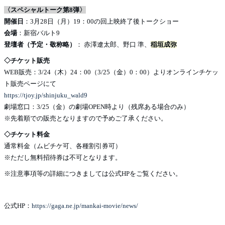
〈スペシャルトーク第8弾〉
開催日
：3月28日（月）19：00の回上映終了後トークショー
会場
：新宿バルト9
登壇者（予定・敬称略）
： 赤澤遼太郎、野口 準、
稲垣成弥
◇チケット販売
WEB販売：3/24（木）24：00（3/25（金）0：00）よりオンラインチケッ
ト販売ページにて
https://tjoy.jp/shinjuku_wald9
劇場窓口：3/25（金）の劇場OPEN時より（残席ある場合のみ）
※先着順での販売となりますので予めご了承ください。
◇チケット料金
通常料金（ムビチケ可、各種割引券可）
※ただし無料招待券は不可となります。
※注意事項等の詳細につきましては公式HPをご覧ください。
公式HP：
https://gaga.ne.jp/mankai-movie/news/