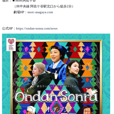
場所：★Morc阿佐ヶ谷
（JR中央線 阿佐ケ谷駅北口から徒歩2分）
劇場HP：
morc-asagaya.com
公式HP：
https://ondan-sonra.com/news