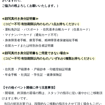
ざいますので、
ご協力の程よろしくお願いいたします。）
≪顔写真付き身分証明書≫
（コピー不可/有効期限以内のもの／1点お持ちください）
・運転免許証 ・パスポート ・住民基本台帳カード（住基カード）
・マイナンバーカード（通知カード不可）
・身体障害者手帳、療育手帳、精神障害者保健福祉手帳
・在留カードまたは特別永住者証明書
≪顔写真付き身分証明書をご用意できない場合≫
（コピー不可/有効期限以内のもの／いずれか2種類お持ちください）
い）））
・住民票 ・戸籍謄本 ・戸籍抄本 ・印鑑登録証明書
・年金手帳 ・社員証 ・学生証 ・健康保険証
【その他イベント開催に伴う注意事項】
・開場後、終演後の退場の際は、スタッフの指示に従い速やかにご移動頂
けますと幸いです。
当日の状況次第では、段階的なご移動の指示をさせて頂く場合もござい