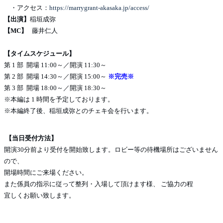
・アクセス：
https://marrygrant-akasaka.jp/access/
【出演】
稲垣成弥
【MC】
藤井仁人
【タイムスケジュール】
第 1 部 開場 11:00～／開演 11:30～
第 2 部 開場 14:30～／開演 15:00～
※完売※
第 3 部 開場 18:00～／開演 18:30～
※本編は 1 時間を予定しております。
※本編終了後、稲垣成弥とのチェキ会を行います。
【当日受付方法】
開演30分前より受付を開始致します。ロビー等の待機場所はございません
ので、
開場時間にご来場ください。
また係員の指示に従って整列・入場して頂けます様、 ご協力の程
宜しくお願い致します。