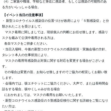
（4）ご家族や職場、学校など身近に感染者、もしくは感染の可能性のあ
る方がいらっしゃる場合。
【イベント当日の注意事項】
・ 新型コロナウイルス感染症の位置づけが政府により「５類感染症」と分
類されたことを受けまして、
マスク着用に関しましては、現状個人の判断にお任せ致します。感染リ
スクを鑑みて公演中着用される方は、
各自マスクをご持参ください。
・当日入場時、今後の新型コロナウイルスの感染状況・実施会場の方針、
タレント本人の仕事状況により、
マスクの着用等感染防止対策に関する対応を変更する場合がございま
す。
その場合は変更の旨、お知らせ致しますのでご協力の程宜しくお願い致
します。
・会場内では、咳エチケットにご協力ください。大声で、または長時間会
話をする場合、咳やくしゃみが出る場合
におかれましては、マスクの着用をお願いいたします。
・新型コロナウイルス感染症の５類感染症移行に関する詳細をご覧になり
たい方は、