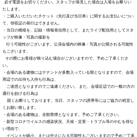
必ず電源をお切りください。スタッフが発見した場合は入場をお断りい
たします。
・ご購入いただいたチケット（先行及び当日券）に関するお支払いについ
て、領収証の発行はできません。
・当日の模様を、記録・情報発信用として、またライブ配信用としてスタ
ッフが映像・写真の撮影を
行う可能性がございます。公演会場内の映像・写真が公開される可能性
もございます。
その際にお客様が映り込む場合がございますので、予めご了承くださ
い。
・会場のある建物にはテナントが多数入っている階となりますので、会場
周辺での出待ち入待ち行為は、
ご迷惑となりますのでご遠慮ください。 また、会場近辺での一般の方の
通行を妨げる行為は
固くお断りしております。当日、スタッフの誘導等にはご協力の程宜し
くお願い致します。
・会場のある建物は、全館禁煙となります。予めご了承ください。
・新型コロナウイルスの感染状況、天候・災害・トラブル等のやむを得な
い理由で、
イベントが縮小、または中止になる可能性もござい ますので予めご了承