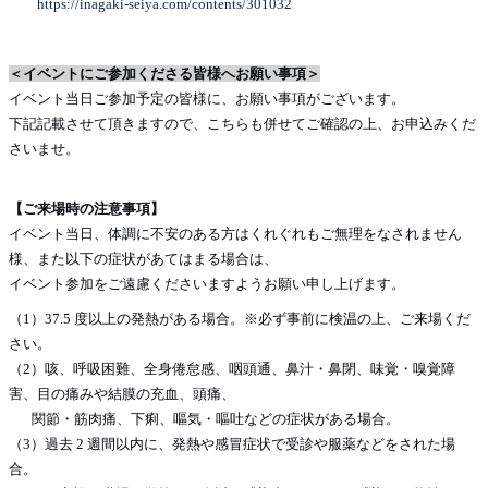
https://inagaki-seiya.com/contents/301032
＜イベントにご参加くださる皆様へお願い事項＞
イベント当日ご参加予定の皆様に、お願い事項がございます。
下記記載させて頂きますので、こちらも併せてご確認の上、お申込みくだ
さいませ。
【ご来場時の注意事項】
イベント当日、体調に不安のある方はくれぐれもご無理をなされません
様、また以下の症状があてはまる場合は、
イベント参加をご遠慮くださいますようお願い申し上げます。
（1）37.5 度以上の発熱がある場合。※必ず事前に検温の上、ご来場くだ
さい。
（2）咳、呼吸困難、全身倦怠感、咽頭通、鼻汁・鼻閉、味覚・嗅覚障
害、目の痛みや結膜の充血、頭痛、
関節・筋肉痛、下痢、嘔気・嘔吐などの症状がある場合。
（3）過去 2 週間以内に、発熱や感冒症状で受診や服薬などをされた場
合。