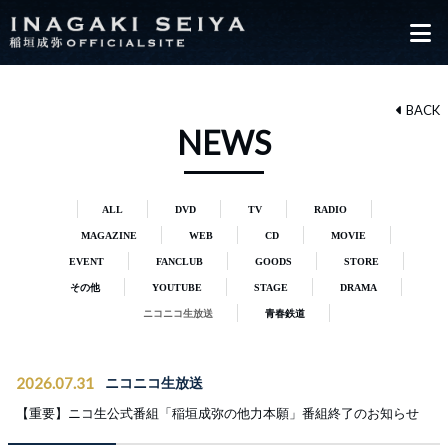
BACK
NEWS
ALL
DVD
TV
RADIO
MAGAZINE
WEB
CD
MOVIE
EVENT
FANCLUB
GOODS
STORE
その他
YOUTUBE
STAGE
DRAMA
ニコニコ生放送
青春鉄道
2026.07.31
ニコニコ生放送
【重要】ニコ生公式番組「稲垣成弥の他力本願」番組終了のお知らせ